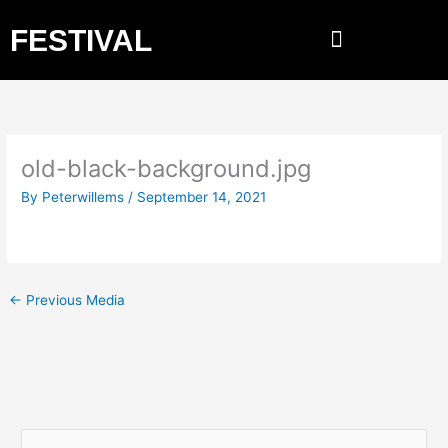
Skip
FESTIVAL
to
content
old-black-background.jpg
By
Peterwillems
/
September 14, 2021
←
Previous Media