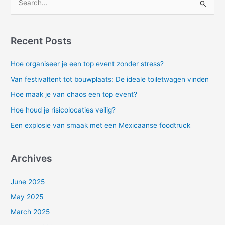
S
e
a
Recent Posts
r
c
Hoe organiseer je een top event zonder stress?
h
Van festivaltent tot bouwplaats: De ideale toiletwagen vinden
f
Hoe maak je van chaos een top event?
o
Hoe houd je risicolocaties veilig?
r
Een explosie van smaak met een Mexicaanse foodtruck
:
Archives
June 2025
May 2025
March 2025