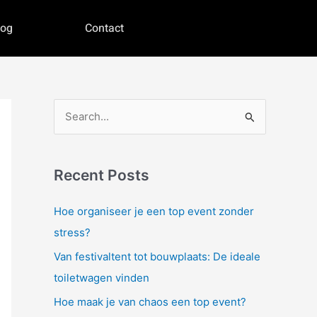
log
Contact
S
e
a
Recent Posts
r
c
Hoe organiseer je een top event zonder
h
stress?
f
Van festivaltent tot bouwplaats: De ideale
o
toiletwagen vinden
r
Hoe maak je van chaos een top event?
: