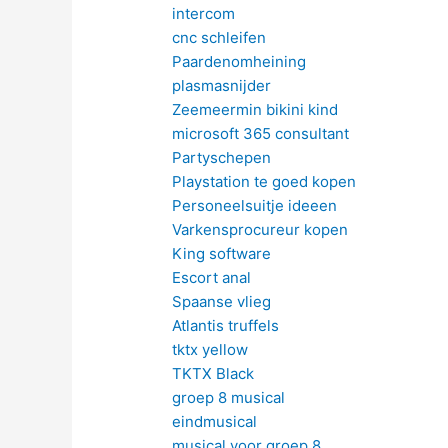
intercom
cnc schleifen
Paardenomheining
plasmasnijder
Zeemeermin bikini kind
microsoft 365 consultant
Partyschepen
Playstation te goed kopen
Personeelsuitje ideeen
Varkensprocureur kopen
King software
Escort anal
Spaanse vlieg
Atlantis truffels
tktx yellow
TKTX Black
groep 8 musical
eindmusical
musical voor groep 8