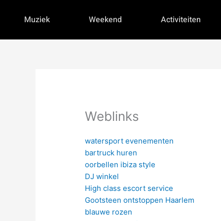
Skip
to
Muziek
Weekend
Activiteiten
content
Weblinks
watersport evenementen
bartruck huren
oorbellen ibiza style
DJ winkel
High class escort service
Gootsteen ontstoppen Haarlem
blauwe rozen