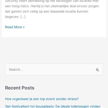
Security heeft betrekking op het beveiligen van locaties met
een hoog risico. Hierbij is het uiteindelijke doel ervoor zorgen
dat gasten zich veilig op een bepaalde locatie kunnen
begeven. […]
Read More »
S
e
a
Recent Posts
r
c
Hoe organiseer je een top event zonder stress?
h
Van festivaltent tot bouwplaats: De ideale toiletwagen vinden