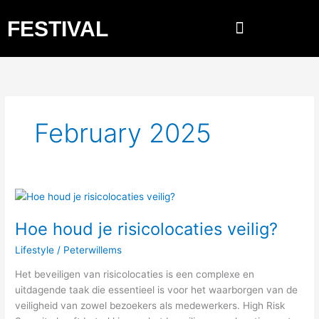
Skip
FESTIVAL
to
content
February 2025
Hoe
houd
Hoe houd je risicolocaties veilig?
je
risicolocaties
Lifestyle
/
Peterwillems
veilig?
Het beveiligen van risicolocaties is een complexe en
uitdagende taak die essentieel is voor het waarborgen van de
veiligheid van zowel bezoekers als medewerkers. High Risk