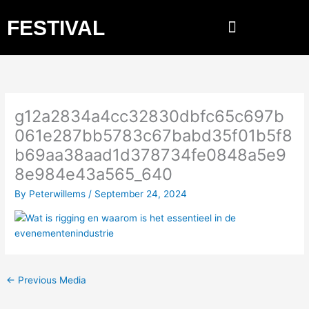
Skip
FESTIVAL
to
content
g12a2834a4cc32830dbfc65c697b
061e287bb5783c67babd35f01b5f8
b69aa38aad1d378734fe0848a5e9
8e984e43a565_640
By
Peterwillems
/
September 24, 2024
←
Previous Media