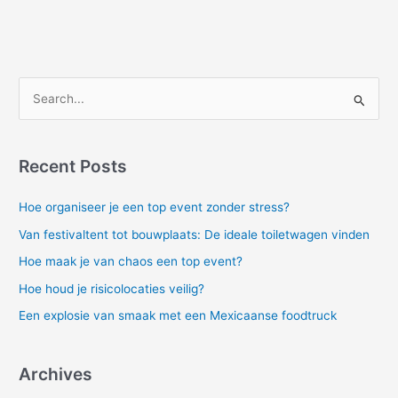
S
e
a
Recent Posts
r
c
Hoe organiseer je een top event zonder stress?
h
Van festivaltent tot bouwplaats: De ideale toiletwagen vinden
f
Hoe maak je van chaos een top event?
o
Hoe houd je risicolocaties veilig?
r
Een explosie van smaak met een Mexicaanse foodtruck
:
Archives