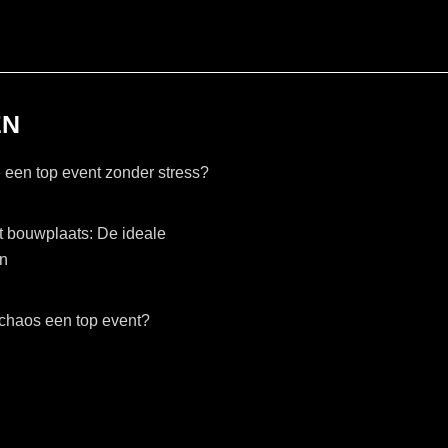
EN
 een top event zonder stress?
ot bouwplaats: De ideale
en
chaos een top event?