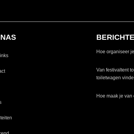
INAS
BERICHT
Hoe organiseer je
inks
Van festivaltent t
act
toiletwagen vind
Hoe maak je van 
s
iteiten
kend