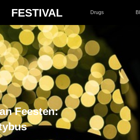
FESTIVAL
Drugs
B
an Feesten:
rtybus